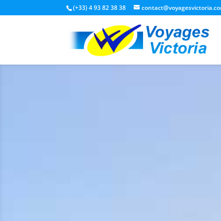
(+33) 4 93 82 38 38
contact@voyagesvictoria.c