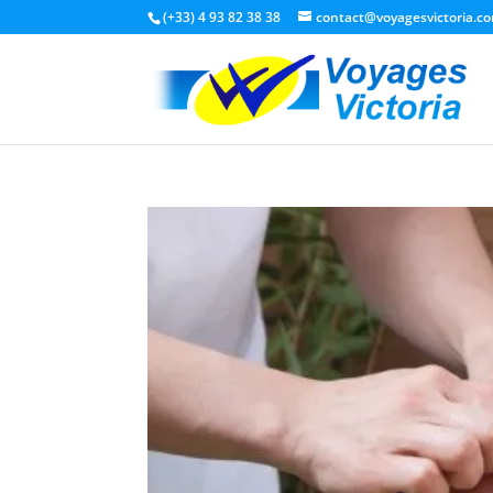
(+33) 4 93 82 38 38
contact@voyagesvictoria.c