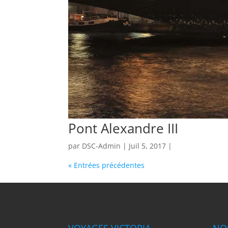
Pont Alexandre III
par
DSC-Admin
| Juil 5, 2017 |
« Entrées précédentes