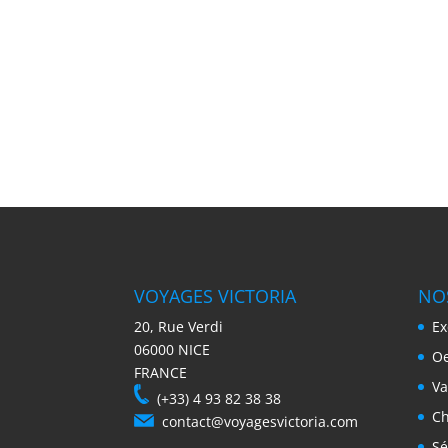
VOYAGES VICTORIA
NO
20, Rue Verdi
Ex
06000 NICE
Oe
FRANCE
Va
(+33) 4 93 82 38 38
Ch
contact@voyagesvictoria.com
Sé