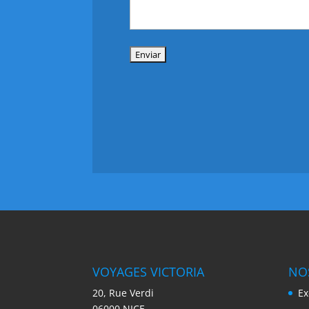
VOYAGES VICTORIA
NO
20, Rue Verdi
Ex
06000 NICE