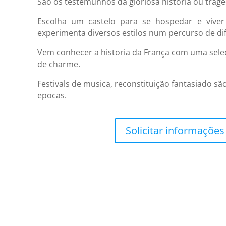
São os testemunhos da gloriosa historia ou trage
Escolha um castelo para se hospedar e vive
experimenta diversos estilos num percurso de dif
Vem conhecer a historia da França com uma sele
de charme.
Festivals de musica, reconstituição fantasiado s
epocas.
Solicitar informações .