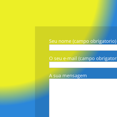
Seu nome (campo obrigatorio)
O seu e-mail (campo obrigator
A sua mensagem