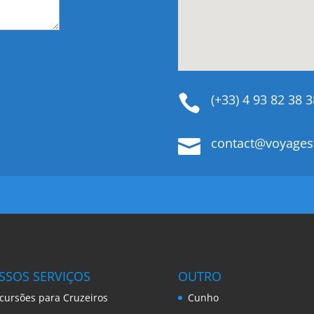
(+33) 4 93 82 38 3

contact@voyages

SSOS SERVIÇOS
OUTRO
cursões para Cruzeiros
Cunho