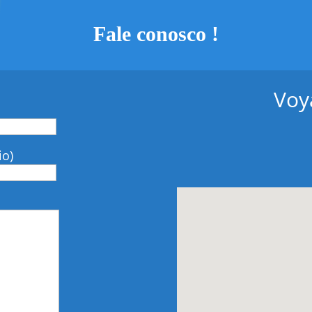
Fale conosco !
Voy
io)