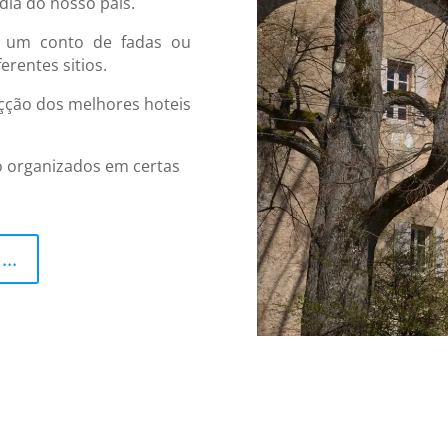
dia do nosso pais.
r um conto de fadas ou
erentes sitios.
çção dos melhores hoteis
ão organizados em certas
..