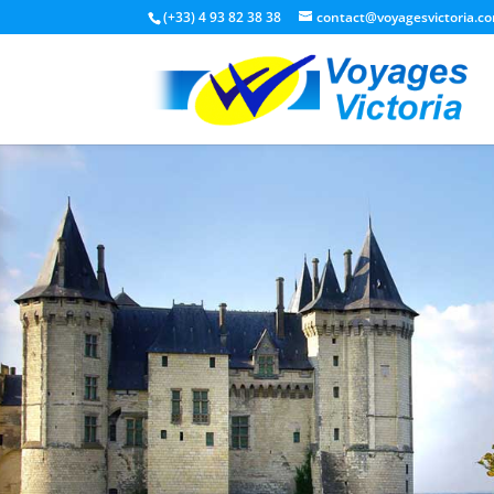
(+33) 4 93 82 38 38
contact@voyagesvictoria.c