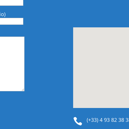
io)
(+33) 4 93 82 38 3
