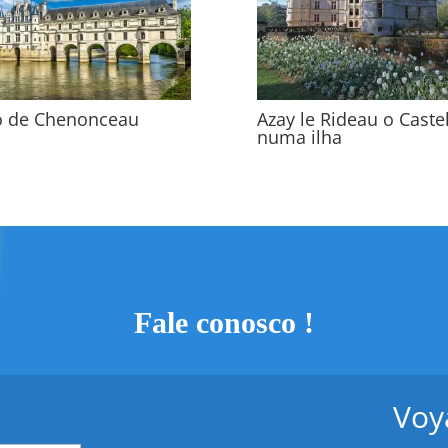
o de Chenonceau
Azay le Rideau o Caste
numa ilha
Fale conosco !
Voy