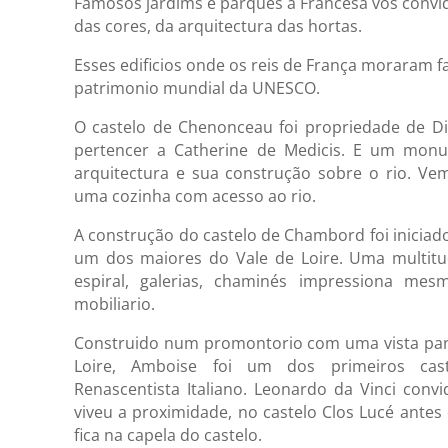
Famosos jardims e parques a Francesa vos conv
das cores, da arquitectura das hortas.
Esses edificios onde os reis de França moraram f
patrimonio mundial da UNESCO.
O castelo de Chenonceau foi propriedade de Di
pertencer a Catherine de Medicis. E um mon
arquitectura e sua construção sobre o rio. Ve
uma cozinha com acesso ao rio.
A construção do castelo de Chambord foi iniciado
um dos maiores do Vale de Loire. Uma multitu
espiral, galerias, chaminés impressiona me
mobiliario.
Construido num promontorio com uma vista pan
Loire, Amboise foi um dos primeiros cast
Renascentista Italiano. Leonardo da Vinci convi
viveu a proximidade, no castelo Clos Lucé antes 
fica na capela do castelo.