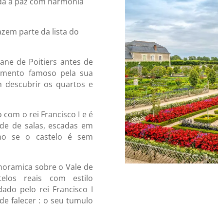
ida a paz com harmonia
azem parte da lista do
ane de Poitiers antes de
umento famoso pela sua
m descubrir os quartos e
 com o rei Francisco I e é
de de salas, escadas em
smo se o castelo é sem
oramica sobre o Vale de
elos reais com estilo
dado pelo rei Francisco I
de falecer : o seu tumulo