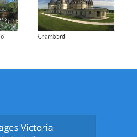
lo
Chambord
ages Victoria